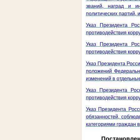
званий, наград и и
политических партий,
Указ Президента Ро
противодействия корру
Указ Президента Ро
противодействия корру
Указ Президента Росси
положений Федеральн
изменений в отдельны
Указ Президента Ро
противодействия корру
Указ Президента Росс
обязанностей, соблюд
категориями граждан 
Постановлен