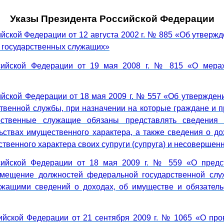
Указы Президента Российской Федерации
ийской Федерации от 12 августа 2002 г. № 885 «Об утверж
 государственных служащих»
сийской Федерации от 19 мая 2008 г. № 815 «О мера
ийской Федерации от 18 мая 2009 г. № 557 «Об утвержден
твенной службы, при назначении на которые граждане и 
рственные служащие обязаны представлять сведения 
ьствах имущественного характера, а также сведения о до
твенного характера своих супруги (супруга) и несовершен
сийской Федерации от 18 мая 2009 г. № 559 «О предс
мещение должностей федеральной государственной сл
ужащими сведений о доходах, об имуществе и обязатель
ийской Федерации от 21 сентября 2009 г. № 1065 «О про