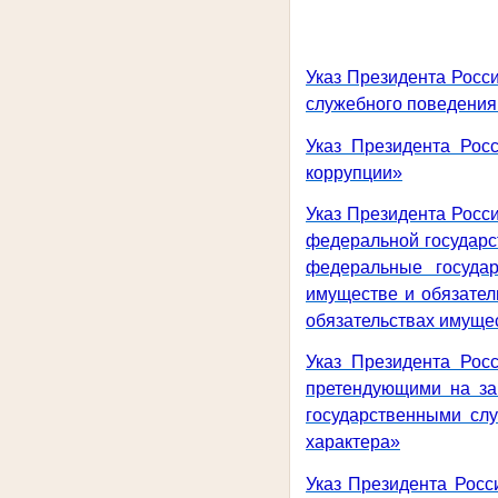
Указ Президента Росс
служебного поведения
Указ Президента Рос
коррупции»
Указ Президента Росс
федеральной государс
федеральные госуда
имуществе и обязател
обязательствах имущес
Указ Президента Рос
претендующими на за
государственными сл
характера»
Указ Президента Росс