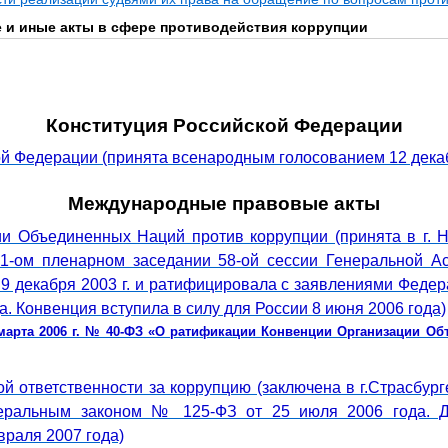
и иные акты в сфере противодействия коррупции
Конституция Российской Федерации
й Федерации (принята всенародным голосованием 12 декабр
Международные правовые акты
и Объединенных Наций против коррупции (принята в г. Нь
51-ом пленарном заседании 58-ой сессии Генеральной А
9 декабря 2003 г. и ратифицировала с заявлениями Феде
а. Конвенция вступила в силу для России 8 июня 2006 года)
марта 2006 г. № 40-ФЗ «О ратификации Конвенции Организации О
й ответственности за коррупцию (заключена в г.Страсбург
еральным законом № 125-ФЗ от 25 июля 2006 года. Д
враля 2007 года)