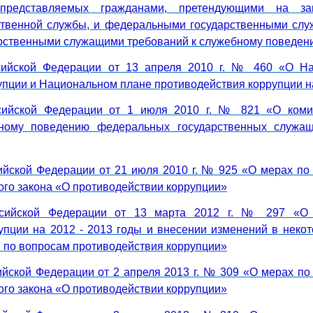
 представляемых гражданами, претендующими на за
ственной службы, и федеральными государственными слу
рственными служащими требований к служебному поведен
сийской Федерации от 13 апреля 2010 г. № 460 «О На
пции и Национальном плане противодействия коррупции на
ссийской Федерации от 1 июля 2010 г. № 821 «О коми
бному поведению федеральных государственных служащ
ийской Федерации от 21 июля 2010 г. № 925 «О мерах по
го закона «О противодействии коррупции»
ссийской Федерации от 13 марта 2012 г. № 297 «О
упции на 2012 - 2013 годы и внесении изменений в неко
 по вопросам противодействия коррупции»
ийской Федерации от 2 апреля 2013 г. № 309 «О мерах по
го закона «О противодействии коррупции»