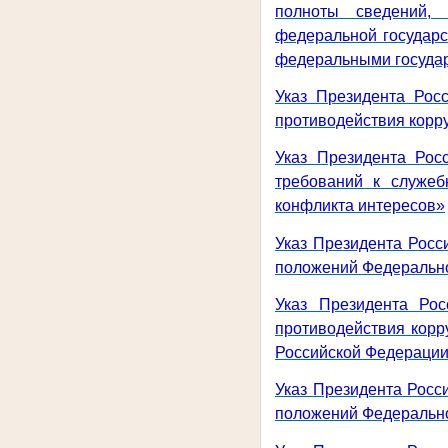
полноты сведений,
федеральной государ
федеральными госуда
Указ Президента Рос
противодействия корру
Указ Президента Ро
требований к служе
конфликта интересов»
Указ Президента Росс
положений Федерально
Указ Президента Ро
противодействия корр
Российской Федерации
Указ Президента Росс
положений Федерально