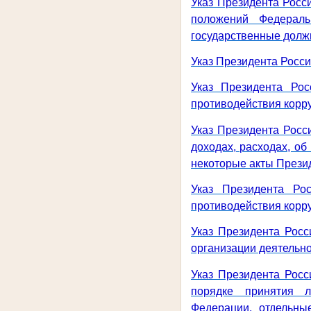
Указ Президента Росс
положений Федераль
государственные должн
Указ Президента Росси
Указ Президента Ро
противодействия корру
Указ Президента Росс
доходах, расходах, о
некоторые акты Прези
Указ Президента Ро
противодействия корр
Указ Президента Рос
организации деятельно
Указ Президента Росс
порядке принятия л
Федерации, отдельны