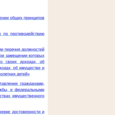
дении общих принципов
х по противодействию
ии перечня должностей
при замещении которых
о своих доходах, об
ходах, об имуществе и
нолетних детей»
тавлении гражданами,
ужбы, и федеральными
ствах имущественного
верке достоверности и