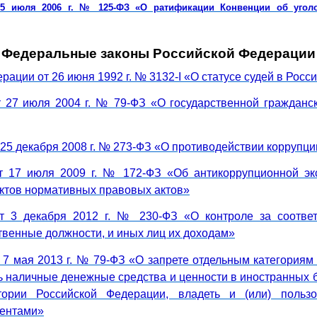
5 июля 2006 г. № 125-ФЗ «О ратификации Конвенции об уголо
Федеральные законы Российской Федерации
рации от 26 июня 1992 г. № 3132-I «О статусе судей в Рос
 27 июля 2004 г. № 79-ФЗ «О государственной гражданс
25 декабря 2008 г. № 273-ФЗ «О противодействии коррупци
т 17 июля 2009 г. № 172-ФЗ «Об антикоррупционной эк
ектов нормативных правовых актов»
т 3 декабря 2012 г. № 230-ФЗ «О контроле за соответ
венные должности, и иных лиц их доходам»
 7 мая 2013 г. № 79-ФЗ «О запрете отдельным категориям 
ть наличные денежные средства и ценности в иностранных
тории Российской Федерации, владеть и (или) пользо
ентами»