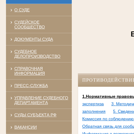
О СУДЕ
СУДЕЙСКОЕ
СООБЩЕСТВО
В
ДОКУМЕНТЫ СУДА
СУДЕБНОЕ
ДЕЛОПРОИЗВОДСТВО
СПРАВОЧНАЯ
ИНФОРМАЦИЯ
ПРОТИВОДЕЙСТВИ
ПРЕСС-СЛУЖБА
1.Нормативные правовы
УПРАВЛЕНИЕ СУДЕБНОГО
ДЕПАРТАМЕНТА
экспертиза
3. Методич
заполнения
5. Сведен
СУДЫ СУБЪЕКТА РФ
Комиссия по соблюдению 
Обратная связь для сооб
ВАКАНСИИ
Информация о возможност