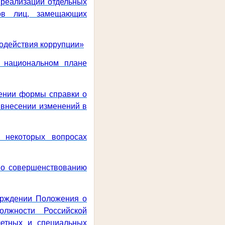
 реализации отдельных
дов лиц, замещающих
водействия коррупции»
 национальном плане
дении формы справки о
 внесении изменений в
 некоторых вопросах
по совершенствованию
верждении Положения о
олжности Российской
четных и специальных