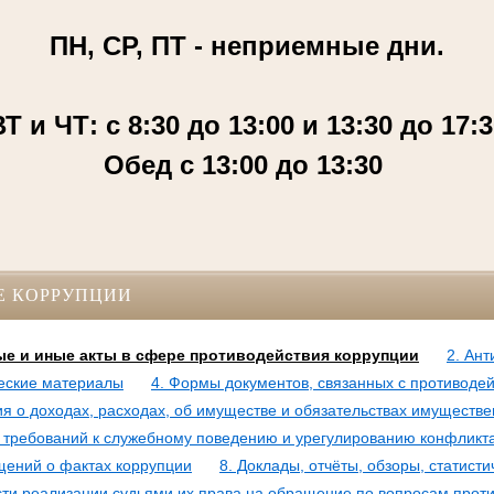
ПН, СР, ПТ - неприемные дни.
Т и ЧТ: с 8:30 до 13:00 и 13:30 до 17:
Обед с 13:00 до 13:30
Е КОРРУПЦИИ
е и иные акты в сфере противодействия коррупции
2. Ан
еские материалы
4. Формы документов, связанных с противоде
ия о доходах, расходах, об имуществе и обязательствах имуществе
требований к служебному поведению и урегулированию конфликт
щений о фактах коррупции
8. Доклады, отчёты, обзоры, статис
и реализации судьями их права на обращение по вопросам проти