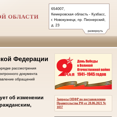
654007,
Кемеровская область - Кузбасс,
ОЙ ОБЛАСТИ
г. Новокузнецк, пр. Пионерский,
д. 23
Тел.: (3843) 45-13-50, 45-37-80
развернуть
novokuznecky.kmr@sudrf.ru
ской Федерации
орядке рассмотрения
ектронного документа
равление обращений
ует об изменении
Запросы ОПФР по постановлению
Правительства РФ от 28.06.2021 №
гражданским,
1037