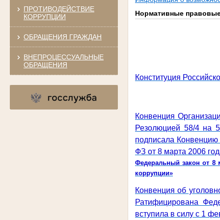
ПРОТИВОДЕЙСТВИЕ
Нормативные правовые 
КОРРУПЦИИ
ОБРАЩЕНИЯ ГРАЖДАН
ВНЕПРОЦЕССУАЛЬНЫЕ
ОБРАЩЕНИЯ
Конституция Российско
Конвенция Организаци
Резолюцией 58/4 на 
подписала Конвенцию 
ФЗ от 8 марта 2006 год
Федеральный закон от 8 
коррупции»
Конвенция об уголовно
Ратифицирована Фед
вступила в силу с 1 фе