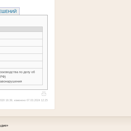
РЕШЕНИЙ
оизводства по делу об
 РФ)
равонарушения
020 16:39, изменено 07.03.2024 12:25
удие»