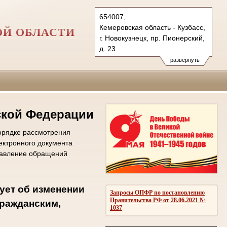
654007,
Кемеровская область - Кузбасс,
ОЙ ОБЛАСТИ
г. Новокузнецк, пр. Пионерский,
д. 23
Тел.: (3843) 45-13-50, 45-37-80
развернуть
novokuznecky.kmr@sudrf.ru
ской Федерации
орядке рассмотрения
ектронного документа
равление обращений
ует об изменении
Запросы ОПФР по постановлению
Правительства РФ от 28.06.2021 №
гражданским,
1037