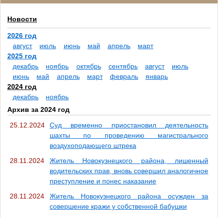
Новости
2026 год
август
июль
июнь
май
апрель
март
2025 год
декабрь
ноябрь
октябрь
сентябрь
август
июль
июнь
май
апрель
март
февраль
январь
2024 год
декабрь
ноябрь
Архив за 2024 год
25.12.2024
Суд временно приостановил деятельность
шахты по проведению магистрального
воздухоподающего штрека
28.11.2024
Житель Новокузнецкого района, лишенный
водительских прав, вновь совершил аналогичное
преступление и понес наказание
28.11.2024
Житель Новокузнецкого района осужден за
совершение кражи у собственной бабушки